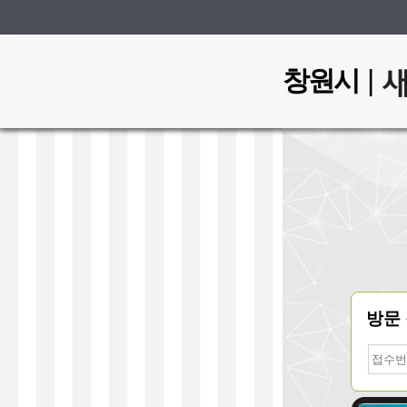
|
창원시
방문
접
수
번
호